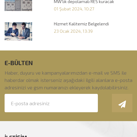
MW’lık depolamalı RES kuracak
01 Şubat 2024, 10:27
Hizmet Kalitemiz Belgelendi
23 Ocak 2024, 13:39
E-BÜLTEN
Haber, duyuru ve kampanyalarımızdan e-mail ve SMS ile
haberdar olmak isterseniz aşağıdaki ilgili alanlara e-posta
adresinizi ve gsm numaranızı ekleyerek kaydolabilirsiniz.