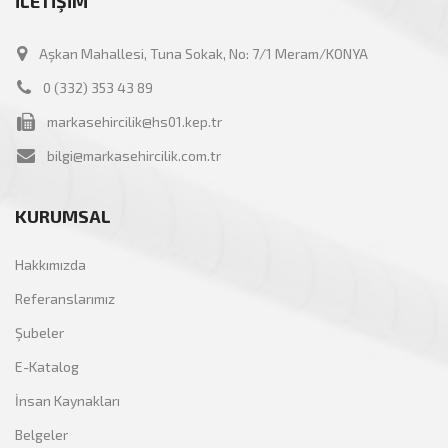
İLETİŞİM
Aşkan Mahallesi, Tuna Sokak, No: 7/1 Meram/KONYA
0 (332) 353 43 89
markasehircilik@hs01.kep.tr
bilgi@markasehircilik.com.tr
KURUMSAL
Hakkımızda
Referanslarımız
Şubeler
E-Katalog
İnsan Kaynakları
Belgeler