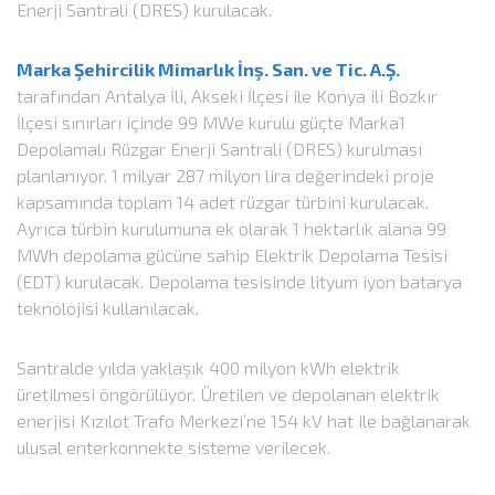
Enerji Santrali (DRES) kurulacak.
Marka Şehircilik Mimarlık İnş. San. ve Tic. A.Ş.
tarafından Antalya İli, Akseki İlçesi ile Konya ili Bozkır
İlçesi sınırları içinde 99 MWe kurulu güçte Marka1
Depolamalı Rüzgar Enerji Santrali (DRES) kurulması
planlanıyor. 1 milyar 287 milyon lira değerindeki proje
kapsamında toplam 14 adet rüzgar türbini kurulacak.
Ayrıca türbin kurulumuna ek olarak 1 hektarlık alana 99
MWh depolama gücüne sahip Elektrik Depolama Tesisi
(EDT) kurulacak. Depolama tesisinde lityum iyon batarya
teknolojisi kullanılacak.
Santralde yılda yaklaşık 400 milyon kWh elektrik
üretilmesi öngörülüyor. Üretilen ve depolanan elektrik
enerjisi Kızılot Trafo Merkezi’ne 154 kV hat ile bağlanarak
ulusal enterkonnekte sisteme verilecek.