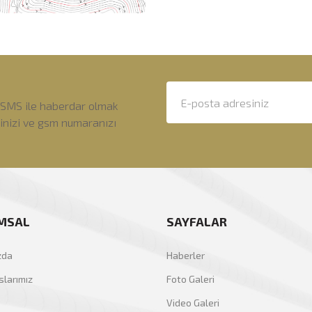
 SMS ile haberdar olmak
sinizi ve gsm numaranızı
MSAL
SAYFALAR
zda
Haberler
larımız
Foto Galeri
Video Galeri