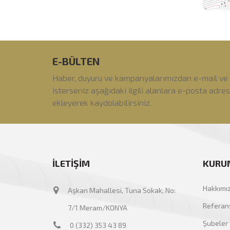
E-BÜLTEN
Haber, duyuru ve kampanyalarımızdan e-mail ve
isterseniz aşağıdaki ilgili alanlara e-posta adre
ekleyerek kaydolabilirsiniz.
İLETİŞİM
KURU
Hakkımı
Aşkan Mahallesi, Tuna Sokak, No:
Referans
7/1 Meram/KONYA
Şubeler
0 (332) 353 43 89