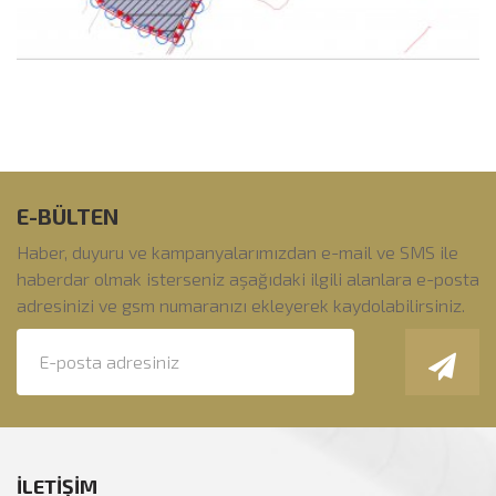
E-BÜLTEN
Haber, duyuru ve kampanyalarımızdan e-mail ve SMS ile
haberdar olmak isterseniz aşağıdaki ilgili alanlara e-posta
adresinizi ve gsm numaranızı ekleyerek kaydolabilirsiniz.
İLETİŞİM