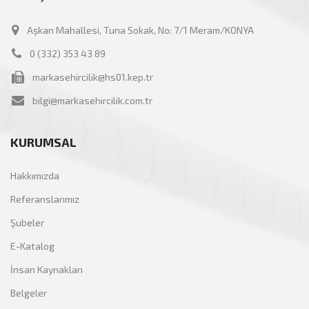
Aşkan Mahallesi, Tuna Sokak, No: 7/1 Meram/KONYA
0 (332) 353 43 89
markasehircilik@hs01.kep.tr
bilgi@markasehircilik.com.tr
KURUMSAL
Hakkımızda
Referanslarımız
Şubeler
E-Katalog
İnsan Kaynakları
Belgeler